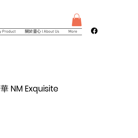
 Product
關於靈心 l About Us
More
NM Exquisite