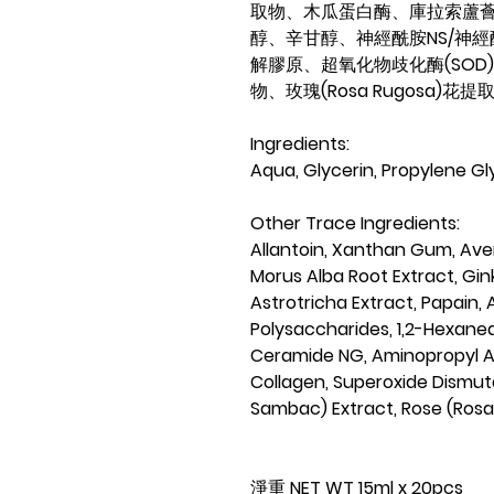
取物、木瓜蛋白酶、
庫拉索蘆
醇、辛甘醇、神經酰胺
NS/
神經
解膠原、超氧化物歧化酶(SOD
物、玫瑰
(Rosa Rugosa)
花提
Ingredients:
Aqua, Glycerin, Propylene Gl
Other Trace Ingredients:
Allantoin, Xanthan Gum, Aven
Morus Alba Root Extract, Gink
Astrotricha Extract, Papain,
Polysaccharides, 1,2-Hexaned
Ceramide NG, Aminopropyl A
Collagen, Superoxide Dismu
Sambac) Extract, Rose (Rosa
淨重 NET WT
15ml x 20pcs