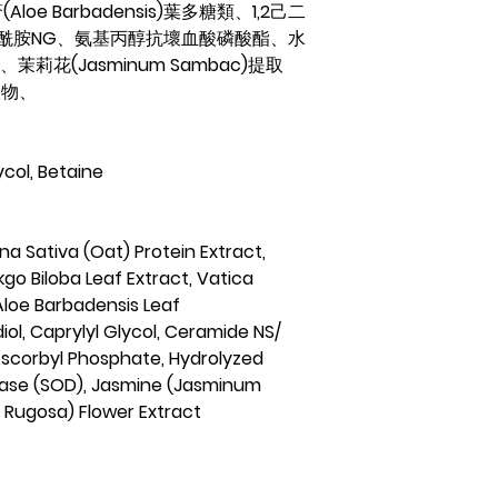
薈
(Aloe Barbadensis)
葉多糖類、
1,2
己二
酰胺
NG
、氨基丙醇抗壞血酸磷酸酯、水
)、茉莉花
(Jasminum Sambac)
提取
取物、
ycol, Betaine
a Sativa (Oat) Protein Extract,
go Biloba Leaf Extract, Vatica
 Aloe Barbadensis Leaf
iol, Caprylyl Glycol, Ceramide NS/
scorbyl Phosphate, Hydrolyzed
tase (SOD), Jasmine (Jasminum
 Rugosa) Flower Extract