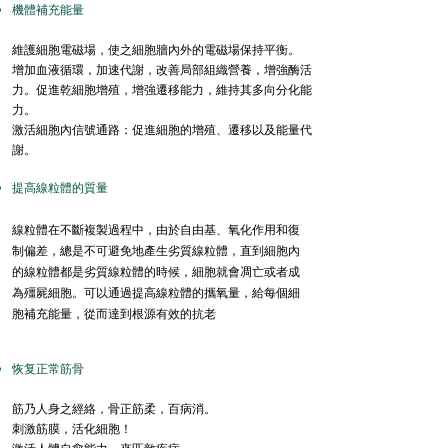
機體補充能量
維護細胞電磁場，使之細胞牆內外的電磁場保持平衡。
增加血液循環，加速代謝，改善局部組織營養，增強酶活
力。促進乾細胞增殖，增強遷移能力，維持其多向分化能
力。
激活細胞內信號通路：促進細胞的增殖、遷移以及能量代
謝。
提高線粒體的質量
線粒體在不斷複製過程中，由於自由基、氧化作用和復
制偏差，總是不可避免地產生劣質線粒體，直到細胞內
的線粒體都是劣質線粒體的時候，細胞就會凋亡或者成
為殭屍細胞。可以通過提高線粒體的攜氧量，給每個細
胞補充能量，從而達到根源有效的抗老
恢复正常筋骨
筋乃人身之經絡，骨正筋柔，百病消。
刺激筋膜，活化細胞！