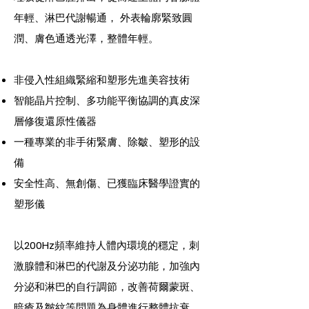
年輕、淋巴代謝暢通， 外表輪廓緊致圓
潤、膚色通透光澤，整體年輕。
非侵入性組織緊縮和塑形先進美容技術
智能晶片控制、多功能平衡協調的真皮深
層修復還原性儀器
一種專業的非手術緊膚、除皺、塑形的設
備
安全性高、無創傷、已獲臨床醫學證實的
塑形儀
以200Hz頻率維持人體內環境的穩定，刺
激腺體和淋巴的代謝及分泌功能，加強內
分泌和淋巴的自行調節，改善荷爾蒙斑、
暗瘡及皺紋等問題為身體進行整體抗衰