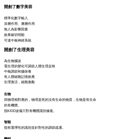
開創了數字美容
標準化數字輸入
深層作用、層層作用
無人為影響因素
效果確切明顯
可達中樞神經系統
開創了生理美容
為生物腦波
電生理的變化可調節人體生理反映
中樞調節和腦保養
有人體細胞記憶效應
生理激活，細胞激勵
生物
與物理相對應的，物理是死的沒有生命的物質，生物是有生命
的有機體。
指KIDD波儀只對有機體識別修復。
智能​
指有選擇性的識別並針對性的調節疏通。
變頻