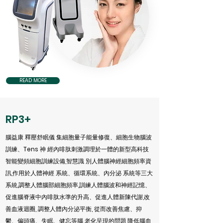
READ MORE
RP3+
腦益康 釋壓舒眠儀 集細胞量子能量修復、細胞生物腦波
訓練、Tens 神 經內啡肽刺激調理於一體的新型高科技
智能變頻細胞訓練設備,智慧識 別人體腦神經細胞頻率資
訊,作用於人體神經 系統、循環系統、內分泌 系統等三大
系統,調整人體腦部細胞頻率,訓練人體腦波和神經記憶、
促進腦脊液中內啡肽水準的升高、促進人體新陳代謝,改
善血液迴圈, 調整人體內分泌平衡, 從而改善焦慮、抑
鬱、偏頭痛、失眠、健忘等腦 老化呈現的問題,降低腦血