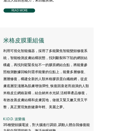
激活人體自愈能力，來匹敵疾病。
READ MORE
米格皮膜重組儀
利用可視化智能儀器，採用了多能聚焦智能變頻修復系
統，智能檢測皮膚結構狀態，找到斷裂和下陷的網狀結
構處，再找到鬆緊長短不一的膠原網結合點，將能量參
照檢測數據回輸到需求能量的位點上，能量多層修復、
層層修復，構建全新的人類米格膠原蛋白纖維網，從皮
膚底層至淺層為肌膚增強彈性, 恢復因衰老而崩潰的人類
米格皮丘網絡架構，結合納米水光賦 活精華產品修復，
有效改善皮膚結構和皮膚質地，做後又緊又嫩又滑又平
整，真正實現無創健康年輕、美麗之夢。
K.I.D.D. 波樂儀
35種變頻腦電波，對大腦進行調節, 調動人體自我修復能
力和自我調節能力，激活休眠細胞,