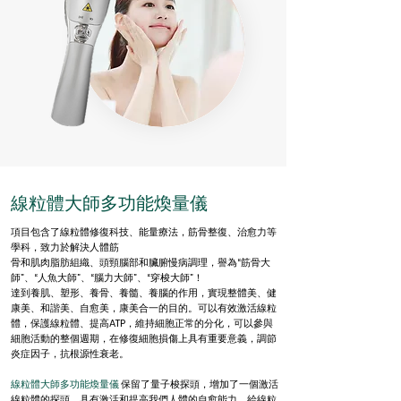
線粒體大師多功能煥量儀
項目包含了線粒體修復科技、能量療法，筋骨整復、治愈力等
學科，致力於解決人體筋
骨和肌肉脂肪組織、頭頸腦部和臟腑慢病調理，譽為“筋骨大
師”、“人魚大師”、“腦力大師”、“穿梭大師”！
達到養肌、塑形、養骨、養髓、養腦的作用，實現整體美、健
康美、和諧美、自愈美，康美合一的目的。可以有效激活線粒
體，保護線粒體、提高ATP，維持細胞正常的分化，可以參與
細胞活動的整個週期，在修復細胞損傷上具有重要意義，調節
炎症因子，抗根源性衰老。
線粒體大師多功能煥量儀
保留了量子梭探頭，增加了一個激活
線粒體的探頭，具有激活和提高我們人體的自愈能力，給線粒