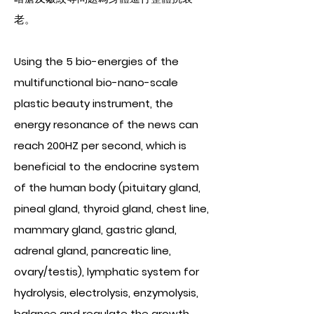
老。
Using the 5 bio-energies of the
multifunctional bio-nano-scale
plastic beauty instrument, the
energy resonance of the news can
reach 200HZ per second, which is
beneficial to the endocrine system
of the human body (pituitary gland,
pineal gland, thyroid gland, chest line,
mammary gland, gastric gland,
adrenal gland, pancreatic line,
ovary/testis), lymphatic system for
hydrolysis, electrolysis, enzymolysis,
balance and regulate the growth,