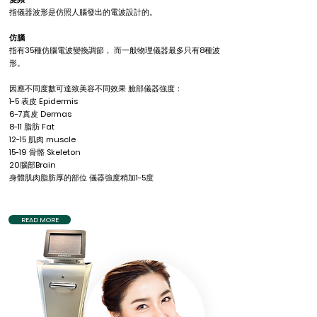
指儀器波形是仿照人腦發出的電波設計的。
仿腦
指有35種仿腦電波變換調節， 而一般物理儀器最多只有8種波
形。
因應不同度數可達致美容不同效果 臉部儀器強度：
1-5 表皮 Epidermis
6-7真皮 Dermas
8-11 脂肪 Fat
12-15 肌肉 muscle
15-19 骨骼 Skeleton
20腦部Brain
身體肌肉脂肪厚的部位 儀器強度稍加1-5度
READ MORE