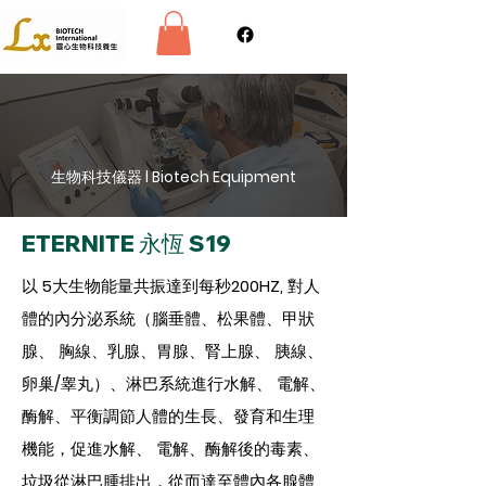
生物科技儀器 l Biotech Equipment
ETERNITE 永恆 S19
以
5大生物能量
共振達到每秒200HZ, 對人
體的內分泌系統（腦垂體、松果體、甲狀
腺、 胸線、乳腺、胃腺、腎上腺、 胰線、
卵巢/睾丸）、淋巴系統進行水解、 電解、
酶解、平衡調節人體的生長、發育和生理
機能，促進水解、 電解、酶解後的毒素、
垃圾從淋巴腫排出，從而達至體內各腺體